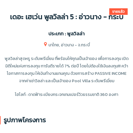
ขายแล้ว
เดอะ เฮเว่น พูลวิลล่า 5 : อ่าวนาง - กระบี่
ประเภท : พูลวิลล่า
นาไทย, อ่าวนาง - จ.กระบี่
พูลวิลล่าสุดหรู ระดับพรีเมี่ยม ที่พร้อมให้คุณเป็นเจ้าของ เพื่อการลงทุน เปิด
มิติใหม่แห่งการลงทุน การันตีรายได้ 7% ต่อปี โดยไม่ต้องใช้เงินลงทุน!!! คว้า
โอกาสการลงทุน ให้เงินทำงานแทนคุณ ด้วยการสร้าง PASSIVE INCOME
จากค่าเช่าวิลล่า และเป็นเจ้าของ Pool Villa ระดับพรีเมี่ยม
ไฮไลท์ : ดาดฟ้าระเบียงกระจกเทมเปอร์วิวธรรมชาติ 360 องศา
รูปภาพโครงการ