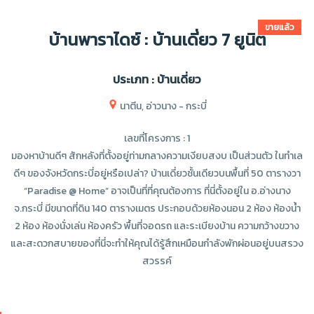
ขายแล้ว
บ้านพาราไดซ์ : บ้านเดี่ยว 7 ยูนิต
ประเภท : บ้านเดี่ยว
นาตีน, อ่าวนาง - กระบี่
เลขที่โครงการ : 1
มองหาบ้านดีๆ สักหลังที่ตั้งอยู่ท่ามกลางความเงียบสงบ เป็นส่วนตัว ในทำเล
ดีๆ ของจังหวัดกระบี่อยู่หรือเปล่า? บ้านเดี่ยวชั้นเดียวบนพื้นที่ 50 ตารางวา
“Paradise @ Home” อาจเป็นที่ที่คุณต้องการ ที่นี่ตั้งอยู่ใน อ.อ่างนาง
จ.กระบี่ มีขนาดที่ดิน 140 ตารางเมตร ประกอบด้วยห้องนอน 2 ห้อง ห้องน้ำ
2 ห้อง ห้องนั่งเล่น ห้องครัว พื้นที่จอดรถ และระเบียงบ้าน ความกว้างขวาง
และสะดวกสบายของที่นี่จะทำให้คุณได้รู้สึกเหมือนกำลังพักผ่อนอยู่บนสรวง
สวรรค์