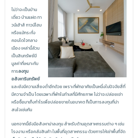
ไม่ว่าจะเป็นบ้าน
เดี่ยว บ้านแฝด ทา
วน์เฮ้าส์ ทาวน์โฮม
หรือแม้กระทั่ง
คอนโดใจกลาง
เมือง เหล่านี้ล้วน
เป็นสินทรัพย์มี
มูลค่าที่เหมาะกับ
การ
ลงทุน
อสังหาริมทรัพย์
และยังมีความเสี่ยงต่ำอีกด้วย เพราะที่พักอาศัยเป็นหนึ่งในปัจจัยสี่ที่
มีความจำเป็น โดยเฉพาะที่พักในทำเลที่มีศักยภาพ ไม่ว่าจะปล่อยเช่า
หรือซื้อมาเก็งกำไรเพื่อปล่อยขายในอนาคต ก็เป็นการลงทุนที่น่า
สนใจเช่นกัน
นอกจากนี้ยังมีอสังหาน่าลงทุน สำหรับด้านอุตสาหกรรมต่าง ๆ เช่น
โรงงาน หรือคลังสินค้า ในพื้นที่อุตสาหกรรม ด้วยการให้เช่าพื้นที่จัด