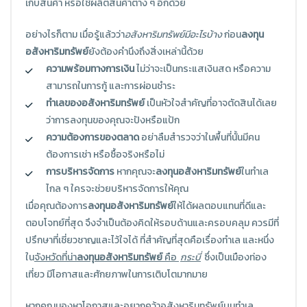
เก็บสินค้า หรือใช้ผลิตสินค้าต่าง ๆ อีกด้วย
อย่างไรก็ตาม เมื่อรู้แล้วว่า
อสังหาริมทรัพย์มีอะไรบ้าง
ก่อน
ลงทุน
อสังหาริมทรัพย์
ยังต้องคำนึงถึงสิ่งเหล่านี้ด้วย
ความพร้อมทางการเงิน
ไม่ว่าจะเป็นกระแสเงินสด หรือความ
สามารถในการกู้ และการผ่อนชำระ
ทำเลของอสังหาริมทรัพย์
เป็นหัวใจสำคัญที่อาจตัดสินได้เลย
ว่าการลงทุนของคุณจะปังหรือแป้ก
ความต้องการของตลาด
อย่าลืมสำรวจว่าในพื้นที่นั้นมีคน
ต้องการเช่า หรือซื้อจริงหรือไม่
การบริหารจัดการ
หากคุณจะ
ลงทุนอสังหาริมทรัพย์
ในทำเล
ไกล ๆ ใครจะช่วยบริหารจัดการให้คุณ
เมื่อคุณต้องการ
ลงทุนอสังหาริมทรัพย์
ให้ได้ผลตอบแทนที่ดีและ
ตอบโจทย์ที่สุด จึงจำเป็นต้องคิดให้รอบด้านและครอบคลุม ควรมีที่
ปรึกษาที่เชี่ยวชาญและไว้ใจได้ ที่สำคัญที่สุดคือเรื่องทำเล และหนึ่ง
ใน
จังหวัดที่น่า
ลงทุนอสังหาริมทรัพย์
คือ
กระบี่
ซึ่งเป็นเมืองท่อง
เที่ยว มีโอกาสและศักยภาพในการเติบโตมากมาย
หากคุณมองหาโอกาสและอยากคว้าอสังหาริมทรัพย์บนทำเล