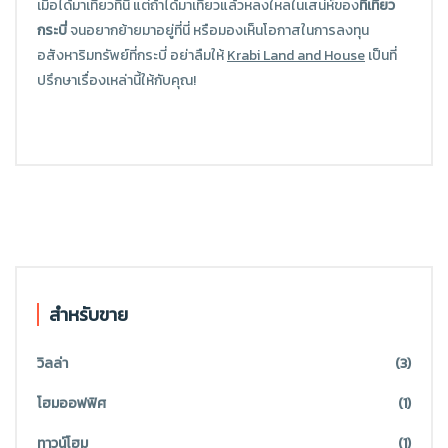
เมื่อได้มาเที่ยวที่นี่ แต่ถ้าได้มาเที่ยวแล้วหลงใหลในเสน่ห์ของ
ที่เที่ยว
กระบี่
จนอยากย้ายมาอยู่ที่นี่ หรือมองเห็นโอกาสในการลงทุน
อสังหาริมทรัพย์ที่กระบี่ อย่าลืมให้
Krabi Land and House
เป็นที่
ปรึกษาเรื่องเหล่านี้ให้กับคุณ!
สำหรับขาย
วิลล่า
(3)
โฮมออฟฟิศ
(1)
ทาวน์โฮม
(1)