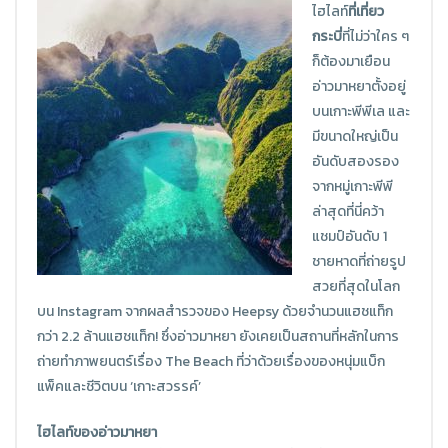
ไฮไลท์
ที่เที่ยว
กระบี่
ที่ไม่ว่าใคร ๆ
ก็ต้องมาเยือน
อ่าวมาหยาตั้งอยู่
บนเกาะพีพีเล และ
มีขนาดใหญ่เป็น
อันดับสองรอง
จากหมู่เกาะพีพี
ล่าสุดที่นี่คว้า
แชมป์อันดับ 1
ชายหาดที่ถ่ายรูป
สวยที่สุดในโลก
บน Instagram จากผลสำรวจของ Heepsy ด้วยจำนวนแฮชแท็ก
กว่า 2.2 ล้านแฮชแท็ก! ซึ่งอ่าวมาหยา ยังเคยเป็นสถานที่หลักในการ
ถ่ายทำภาพยนตร์เรื่อง The Beach ที่ว่าด้วยเรื่องของหนุ่มแบ็ก
แพ็คและชีวิตบน ‘เกาะสวรรค์’
ไฮไลท์ของอ่าวมาหยา