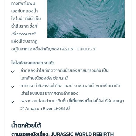
ทางที่พาไปพบ
เจอกับคลองน้ำ
ใสในป่า ที่มีน้ำเย็น
ฉ่ำสีมรกต ซึ่ง
ที่
เที่ยวธรรมชาติ
แห่งนี้ได้ปรากฏ
อยู่ในฉากแอคชั่นสำคัญของ FAST & FURIOUS 9
ไฮไลท์ของคลองสระแก้ว
ลำคลองน้ำใสที่เกิดจากต้นน้ำสองสายมารวมกัน เป็น
เอกลักษณ์ของ
จังหวัดกระบี่
สามารถทำกิจกรรมได้หลายอย่าง เช่น เล่นน้ำ พายเรือคายัค
เช่าเรือชมบรรยากาศตามลำคลอง
เพราะรายล้อมด้วยป่าดิบชื้น
ที่เที่ยวกระบี่
แห่งนี้จึงได้รับสมญา
ว่า Amazon River แห่งกระบี่
น้ำตกห้วยโต้
ตามรอยหนังเรื่อง: JURASSIC WORLD REBIRTH