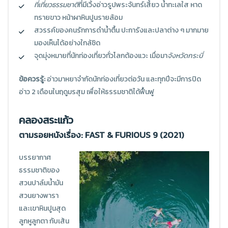
ที่เที่ยวธรรมชาติ
ที่มีเวิ้งอ่าวรูปพระจันทร์เสี้ยว น้ำทะเลใส หาด
ทรายขาว หน้าผาหินปูนรายล้อม
สวรรค์ของคนรักการดำน้ำตื้น ปะการังและปลาต่าง ๆ มากมาย
มองเห็นได้อย่างใกล้ชิด
จุดมุ่งหมายที่นักท่องเที่ยวทั่วโลกต้องแวะ เมื่อมา
จังหวัดกระบี่
ข้อควรรู้:
อ่าวมาหยาจำกัดนักท่องเที่ยวต่อวัน และทุกปีจะมีการปิด
อ่าว 2 เดือนในฤดูมรสุม เพื่อให้ธรรมชาติได้ฟื้นฟู
คลองสระแก้ว
ตามรอยหนังเรื่อง: FAST & FURIOUS 9 (2021)
บรรยากาศ
ธรรมชาติของ
สวนปาล์มน้ำมัน
สวนยางพารา
และเขาหินปูนสุด
ลูกหูลูกตา กับเส้น