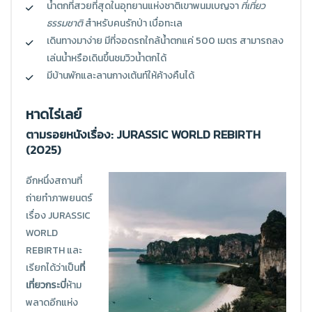
น้ำตกที่สวยที่สุดในอุทยานแห่งชาติเขาพนมเบญจา
ที่เที่ยว
ธรรมชาติ
สำหรับคนรักป่า เบื่อทะเล
เดินทางมาง่าย มีที่จอดรถใกล้น้ำตกแค่ 500 เมตร สามารถลง
เล่นน้ำหรือเดินขึ้นชมวิวน้ำตกได้
มีบ้านพักและลานกางเต้นท์ให้ค้างคืนได้
หาดไร่เลย์
ตามรอยหนังเรื่อง: JURASSIC WORLD REBIRTH
(2025)
อีกหนึ่งสถานที่
ถ่ายทำภาพยนตร์
เรื่อง JURASSIC
WORLD
REBIRTH และ
เรียกได้ว่าเป็น
ที่
เที่ยวกระบี่
ห้าม
พลาดอีกแห่ง