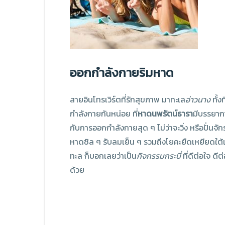
ออกกำลังกายริมหาด
สายอินโทรเวิร์ตที่รักสุขภาพ มาทะเล
อ่าวนาง
ทั้ง
กำลังกายกันหน่อย ที่
หาดนพรัตน์ธารา
มีบรรยาก
กับการออกกำลังกายสุด ๆ ไม่ว่าจะวิ่ง หรือปั่นจั
หาดชิล ๆ รับลมเย็น ๆ รวมถึงโยคะยืดเหยียดใต
ทะล ก็บอกเลยว่าเป็น
กิจกรรมกระบี่
ที่ดีต่อใจ ดี
ด้วย