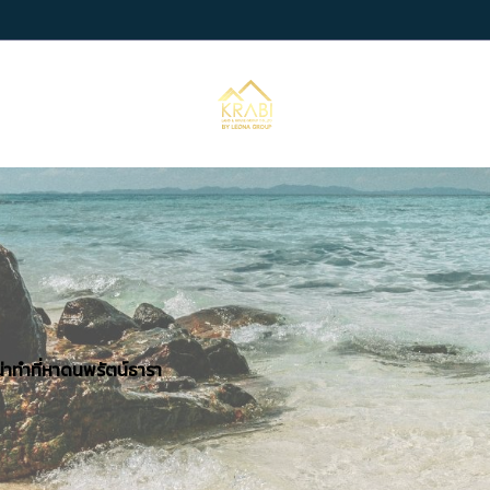
น่าทำที่หาดนพรัตน์ธารา