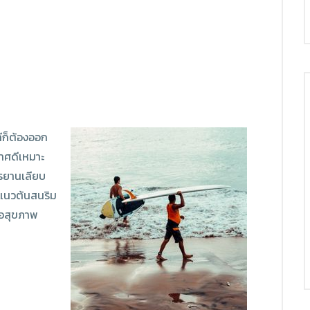
ทีก็ต้องออก
าศดีเหมาะ
กรยานเลียบ
้แนวต้นสนริม
ต่อสุขภาพ