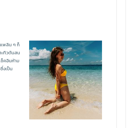
นเพลิน ๆ ก็
ะทิวต้นสน
ช็คอินห้าม
่งเป็น