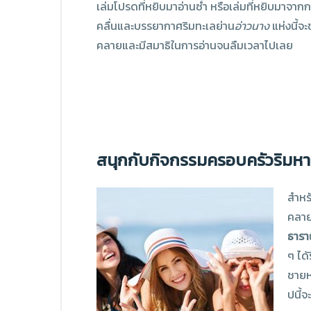
เล่มโปรดที่หยิบมาอ่านซ้ำ หรือเล่มที่หยิบมาจาก
คลื่นและบรรยากาศริมทะเลย่าน
อ่าวนาง
แห่งนี้จะ
คลายและมีสมาธิในการอ่านจนลืมเวลาไปเลย
สนุกกับกิจกรรมครอบครัวริมห
สำหรั
คลาย
ธารา
ๆ ได้
ชายห
ปนี้