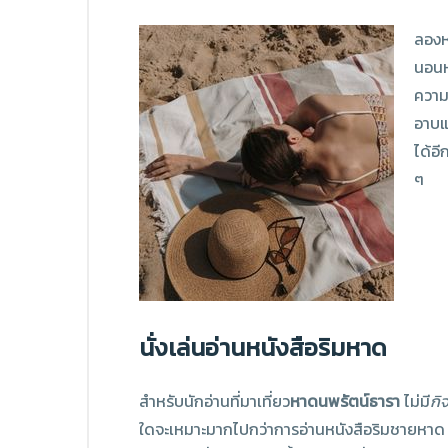
ลองหย
นอนห
ความ
อาบแ
ได้อี
ๆ
นั่งเล่นอ่านหนังสือริมหาด
สำหรับนักอ่านที่มาเที่ยว
หาดนพรัตน์ธารา
ไม่มี
กิ
ใดจะเหมาะมากไปกว่าการอ่านหนังสือริมชายหาด ไ