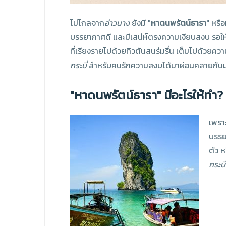
ไม่ไกลจาก
อ่าวนาง
ยังมี "
หาดนพรัตน์ธารา
" หรื
บรรยากาศดี และมีเสน่ห์ตรงความเงียบสงบ รอให
ที่เรียงรายไปด้วยทิวต้นสนร่มรื่น เต็มไปด้วยควา
กระบี่
สำหรับคนรักความสงบได้มาผ่อนคลายกัน
"หาดนพรัตน์ธารา" มีอะไรให้ทำ?
เพรา
บรรย
ตัว 
กระบี่