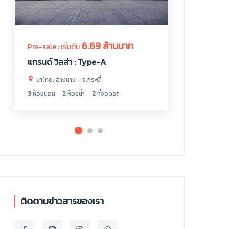
6.69 ล้านบาท
Pre-sale : เริ่มต้น
Pre-sale : 
แกรนด์ วิลล่า : Type-A
แกรนด์ วิ
นาไทย, อ่างนาง - จ.กระบี่
นาไทย, อ่
3
ห้องนอน
2
ห้องน้ำ
2
ที่จอดรถ
3
ห้องนอน
ติดตามข่าวสารของเรา