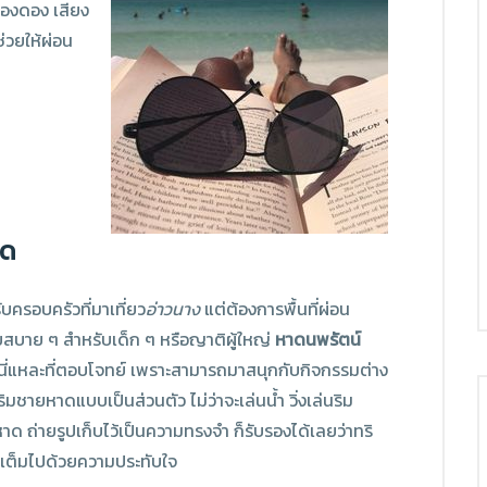
กองดอง เสียง
ช่วยให้ผ่อน
6.9 ล้านบาท
Pre-sale : เริ่มต้น
ลีโอนา บิซโฮม
คลองแห้ง, อ่างนาง - จ.กระบี่
4
ห้องนอน
4
ห้องน้ำ
4
ที่จอดรถ
าด
บครอบครัวที่มาเที่ยว
อ่าวนาง
แต่ต้องการพื้นที่ผ่อน
สบาย ๆ สำหรับเด็ก ๆ หรือญาติผู้ใหญ่
หาดนพรัตน์
นี่แหละที่ตอบโจทย์ เพราะสามารถมาสนุกกับกิจกรรมต่าง
ริมชายหาดแบบเป็นส่วนตัว ไม่ว่าจะเล่นน้ำ วิ่งเล่นริม
าด ถ่ายรูปเก็บไว้เป็นความทรงจำ ก็รับรองได้เลยว่าทริ
จะเต็มไปด้วยความประทับใจ